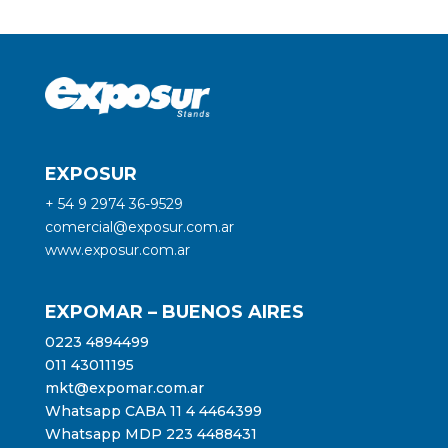
EXPOSUR
+ 54 9 2974 36-9529
comercial@exposur.com.ar
www.exposur.com.ar
EXPOMAR – BUENOS AIRES
0223 4894499
011 43011195
mkt@expomar.com.ar
Whatsapp CABA 11 4 4464399
Whatsapp MDP 223 4488431