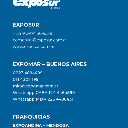
EXPOSUR
+ 54 9 2974 36-9529
comercial@exposur.com.ar
www.exposur.com.ar
EXPOMAR – BUENOS AIRES
0223 4894499
011 43011195
mkt@expomar.com.ar
Whatsapp CABA 11 4 4464399
Whatsapp MDP 223 4488431
FRANQUICIAS
EXPOANDINA – MENDOZA