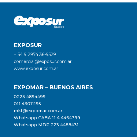
EXPOSUR
+ 54 9 2974 36-9529
comercial@exposur.com.ar
www.exposur.com.ar
EXPOMAR – BUENOS AIRES
0223 4894499
011 43011195
mkt@expomar.com.ar
Whatsapp CABA 11 4 4464399
Whatsapp MDP 223 4488431