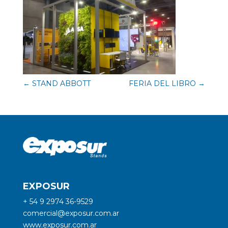
←
STAND ABBOTT
FERIA DEL LIBRO
→
EXPOSUR
+ 54 9 2974 36-9529
comercial@exposur.com.ar
www.exposur.com.ar