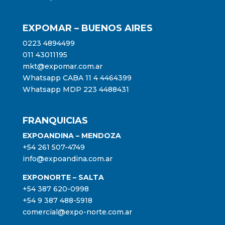
EXPOMAR – BUENOS AIRES
0223 4894499
011 43011195
mkt@expomar.com.ar
Whatsapp CABA 11 4 4464399
Whatsapp MDP 223 4488431
FRANQUICIAS
EXPOANDINA – MENDOZA
+54 261 507-4749
info@expoandina.com.ar
EXPONORTE – SALTA
+54 387 620-0998
+54 9 387 488-5918
comercial@expo-norte.com.ar