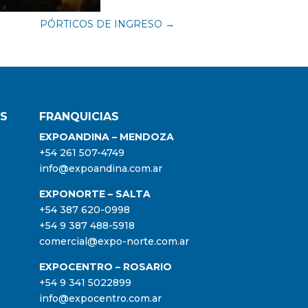
PÓRTICOS DE INGRESO
→
ES
FRANQUICIAS
EXPOANDINA – MENDOZA
+54 261 507-4749
info@expoandina.com.ar
9
EXPONORTE – SALTA
+54 387 620-0998
+54 9 387 488-5918
comercial@expo-norte.com.ar
EXPOCENTRO – ROSARIO
+54 9 341 5022899
info@expocentro.com.ar