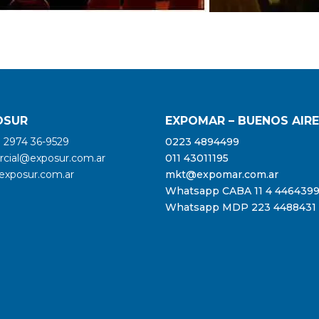
OSUR
EXPOMAR – BUENOS AIR
9 2974 36-9529
0223 4894499
cial@exposur.com.ar
011 43011195
xposur.com.ar
mkt@expomar.com.ar
Whatsapp CABA 11 4 446439
Whatsapp MDP 223 4488431