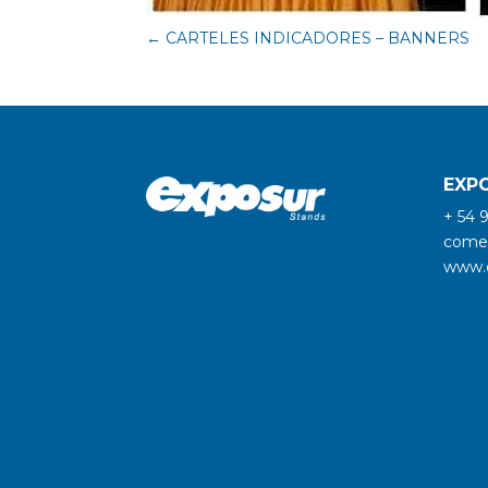
←
CARTELES INDICADORES – BANNERS
EXP
+ 54 
comer
www.e