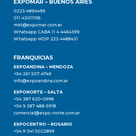
EXPOMAR – BUENOS AIRES
0223 4894499
011 43011195
mkt@expomar.com.ar
Whatsapp CABA 11 4 4464399
Whatsapp MDP 223 4488431
FRANQUICIAS
EXPOANDINA – MENDOZA
+54 261 507-4749
info@expoandina.com.ar
EXPONORTE – SALTA
+54 387 620-0998
+54 9 387 488-5918
comercial@expo-norte.com.ar
EXPOCENTRO – ROSARIO
+54 9 341 5022899