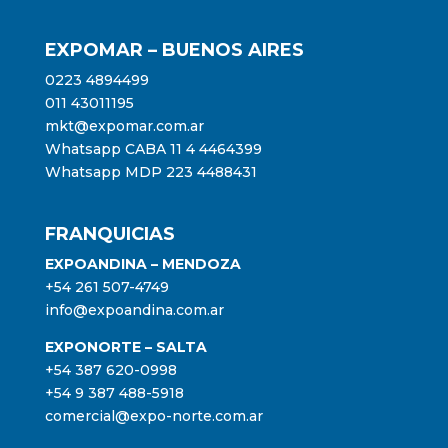
EXPOMAR – BUENOS AIRES
0223 4894499
011 43011195
mkt@expomar.com.ar
Whatsapp CABA 11 4 4464399
Whatsapp MDP 223 4488431
FRANQUICIAS
EXPOANDINA – MENDOZA
+54 261 507-4749
info@expoandina.com.ar
EXPONORTE – SALTA
+54 387 620-0998
+54 9 387 488-5918
comercial@expo-norte.com.ar