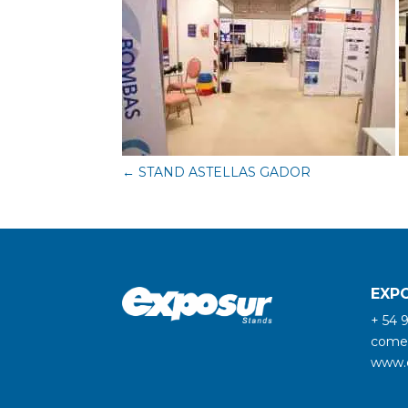
←
STAND ASTELLAS GADOR
EXP
+ 54 
comer
www.e