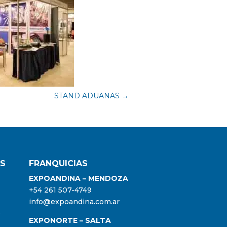
STAND ADUANAS
→
ES
FRANQUICIAS
EXPOANDINA – MENDOZA
+54 261 507-4749
info@expoandina.com.ar
9
EXPONORTE – SALTA