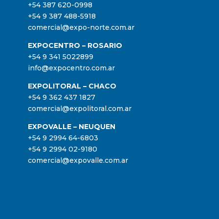
+54 387 620-0998
+54 9 387 488-5918
comercial@expo-norte.com.ar
EXPOCENTRO – ROSARIO
+54 9 341 5022899
info@expocentro.com.ar
EXPOLITORAL – CHACO
+54 9 362 437 1827
comercial@expolitoral.com.ar
EXPOVALLE – NEUQUEN
+54 9 2994 64-6803
+54 9 2994 02-9180
comercial@expovalle.com.ar