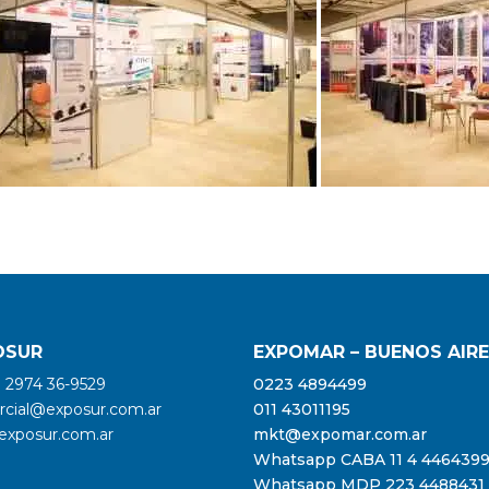
OSUR
EXPOMAR – BUENOS AIR
9 2974 36-9529
0223 4894499
cial@exposur.com.ar
011 43011195
xposur.com.ar
mkt@expomar.com.ar
Whatsapp CABA 11 4 446439
Whatsapp MDP 223 4488431