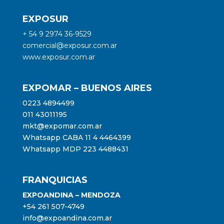
EXPOSUR
+ 54 9 2974 36-9529
comercial@exposur.com.ar
www.exposur.com.ar
EXPOMAR – BUENOS AIRES
0223 4894499
011 43011195
mkt@expomar.com.ar
Whatsapp CABA 11 4 4464399
Whatsapp MDP 223 4488431
FRANQUICIAS
EXPOANDINA – MENDOZA
+54 261 507-4749
info@expoandina.com.ar