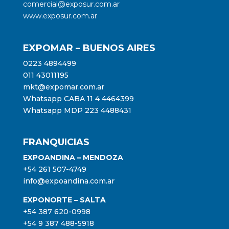
comercial@exposur.com.ar
www.exposur.com.ar
EXPOMAR – BUENOS AIRES
0223 4894499
011 43011195
mkt@expomar.com.ar
Whatsapp CABA 11 4 4464399
Whatsapp MDP 223 4488431
FRANQUICIAS
EXPOANDINA – MENDOZA
+54 261 507-4749
info@expoandina.com.ar
EXPONORTE – SALTA
+54 387 620-0998
+54 9 387 488-5918